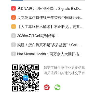
从DNA设计到药物创新：Signals BioDesign如何重塑分子生物学研发生态！
1
贝克曼库尔特连续三年荣获中国财经峰会三项大奖！
2
【人工耳蜗技术解读】不止听见，更要听见未来 ---- 智能耳蜗，开启人工耳蜗技术新纪元！
3
2026年7月Cell期刊精华！
4
实锤！蛋白质真不是"多多益善"！Cell Press Blue：适度限蛋白，反而拉长健康寿命！
5
Nat Mental Health：两万余人大脑扫描刷新抑郁脑科学认知！抑郁不只是情绪病，视觉、运动脑区同步受损！
6
如需了解生物行业更多信息
请关注我们其他的社交平台