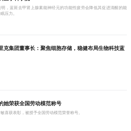
表明，蓝斑去甲肾上腺素能神经元的功能性疲劳会降低其促进清醒的能
睡眠压力。
里克集团董事长：聚焦细胞存储，稳健布局生物科技蓝
的她荣获全国劳动模范称号
洁敏喜获表彰，被授予全国劳动模范荣誉称号。