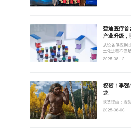
碧迪医疗首台
产业升级，
从设备供应到技
土化进程不仅
2025-08-12
祝贺！季强
龙
获奖理由：表
2025-08-06