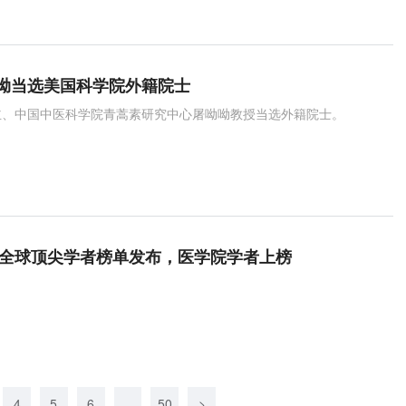
呦当选美国科学院外籍院士
主、中国中医科学院青蒿素研究中心屠呦呦教授当选外籍院士。
24全球顶尖学者榜单发布，医学院学者上榜
4
5
6
...
50
>