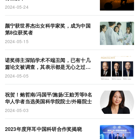
2024-05-24
颜宁获世界杰出女科学家奖，成为中国
第8位获奖者
2024-05-15
诺奖得主深陷学术不端丑闻，已有十几
篇论文被调查，其表示都是无心之过，
不影响研究结论
2024-05-05
祝贺！鲍哲南/冯国平/施扬/王贻芳等9名
华人学者当选美国科学院院士/外籍院士
2024-05-03
2023年度拜耳中国科研合作奖揭晓