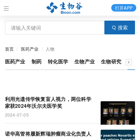
打开APP
搜索
首页
医药产业
人物
医药产业
制药
转化医学
生物产业
生物研究
医疗
利用光遗传学恢复盲人视力，两位科学
家获2024年沃尔夫医学奖
2024-07-05
诺华高管将履新辉瑞肿瘤商业化负责人