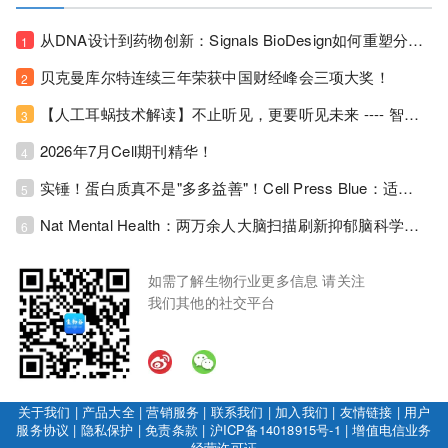
从DNA设计到药物创新：Signals BioDesign如何重塑分子生物学研发生态！
1
贝克曼库尔特连续三年荣获中国财经峰会三项大奖！
2
【人工耳蜗技术解读】不止听见，更要听见未来 ---- 智能耳蜗，开启人工耳蜗技术新纪元！
3
2026年7月Cell期刊精华！
4
实锤！蛋白质真不是"多多益善"！Cell Press Blue：适度限蛋白，反而拉长健康寿命！
5
Nat Mental Health：两万余人大脑扫描刷新抑郁脑科学认知！抑郁不只是情绪病，视觉、运动脑区同步受损！
6
如需了解生物行业更多信息 请关注
我们其他的社交平台
关于我们
|
产品大全
|
营销服务
|
联系我们
|
加入我们
|
友情链接
|
用户
服务协议
|
隐私保护
|
免责条款
|
沪ICP备14018915号-1
|
增值电信业务
经营许可证