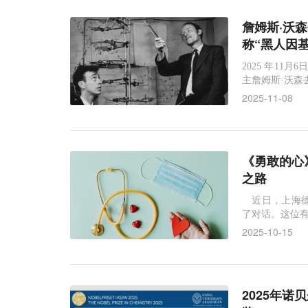
詹姆斯·沃
称“黑人因
2025 年1
主詹姆斯·沃森
2025-11-08
《勇敢的心
之路
近日，上海德
了对话。这位有
己从医多年的
2025-10-15
2025年