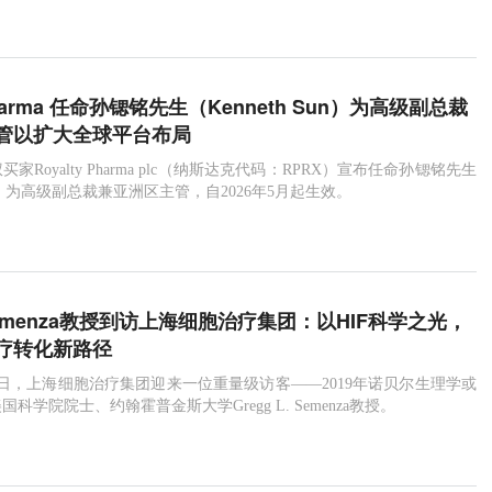
 Pharma 任命孙锶铭先生（Kenneth Sun）为高级副总裁
管以扩大全球平台布局
家Royalty Pharma plc（纳斯达克代码：RPRX）宣布任命孙锶铭先生
 Sun）为高级副总裁兼亚洲区主管，自2026年5月起生效。
menza教授到访上海细胞治疗集团：以HIF科学之光，
疗转化新路径
月7日，上海细胞治疗集团迎来一位重量级访客——2019年诺贝尔生理学或
科学院院士、约翰霍普金斯大学Gregg L. Semenza教授。