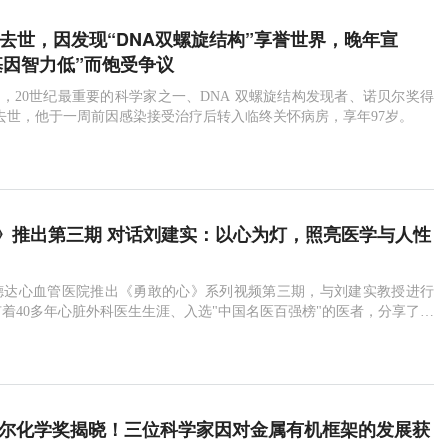
森去世，因发现“DNA双螺旋结构”享誉世界，晚年宣
基因智力低”而饱受争议
1月6日，20世纪最重要的科学家之一、DNA 双螺旋结构发现者、诺贝尔奖得
去世，他于一周前因感染接受治疗后转入临终关怀病房，享年97岁。
》推出第三期 对话刘建实：以心为灯，照亮医学与人性
达心血管医院推出《勇敢的心》系列视频第三期，与刘建实教授进行
着40多年心脏外科医生生涯、入选"中国名医百强榜"的医者，分享了自
深刻感悟与伟大梦想。他不是追逐聚光
诺贝尔化学奖揭晓！三位科学家因对金属有机框架的发展获