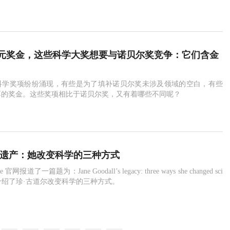
元奖金，这些科学大奖想要与诺贝尔奖竞争：它们含金
科学奖项纷纷涌现，有些是为了填补诺贝尔奖未涉及领域的空白，有些
厚的奖金。这些奖项相比于诺贝尔奖，又有着哪些不同呢？
的遗产：她改变科学的三种方式
官网报道了一篇题为：Jane Goodall’s legacy: three ways she changed sci
闻，介绍了珍·古道尔改变科学的三种方式。