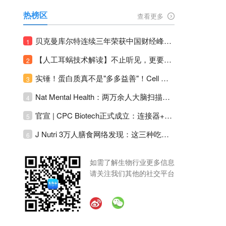
热榜区
查看更多
贝克曼库尔特连续三年荣获中国财经峰会三项大奖！
1
【人工耳蜗技术解读】不止听见，更要听见未来 ---- 智能耳蜗，开启人工耳蜗技术新纪元！
2
实锤！蛋白质真不是"多多益善"！Cell Press Blue：适度限蛋白，反而拉长健康寿命！
3
Nat Mental Health：两万余人大脑扫描刷新抑郁脑科学认知！抑郁不只是情绪病，视觉、运动脑区同步受损！
4
官宣 | CPC Biotech正式成立：连接器+泵+传感器，整合生物制药流体管理解决方案！
5
J Nutri 3万人膳食网络发现：这三种吃饭模式直接决定心血管风险与寿命长短！
6
如需了解生物行业更多信息
请关注我们其他的社交平台