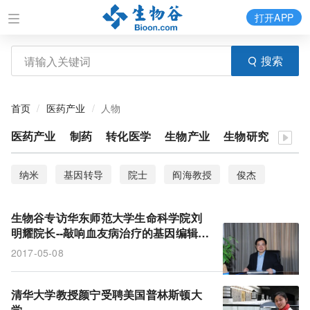
打开APP
搜索
首页
医药产业
人物
医药产业
制药
转化医学
生物产业
生物研究
医疗
纳米
基因转导
院士
阎海教授
俊杰
CAR-T
闻玉梅
颜宁
痛风 精准 个性化诊疗
生物谷专访华东师范大学生命科学院刘
全国五一劳动奖章
陈玲玲
基因编辑
明耀院长--敲响血友病治疗的基因编辑之
门
2017-05-08
清华大学教授颜宁受聘美国普林斯顿大
学