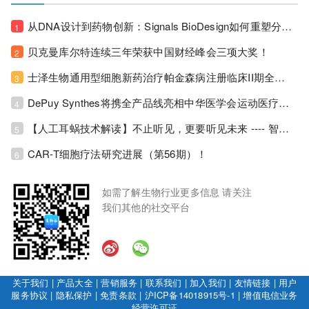
从DNA设计到药物创新：Signals BioDesign如何重塑分子生物学研发生态！
1
贝克曼库尔特连续三年荣获中国财经峰会三项大奖！
2
士泽生物通用型细胞新药治疗帕金森病注册临床II期全部入组完成！
3
DePuy Synthes将携全产品线亮相中华医学会运动医疗分会大会，加码布局中国运动医学创新赛道！
4
【人工耳蜗技术解读】不止听见，更要听见未来 ---- 智能耳蜗，开启人工耳蜗技术新纪元！
5
CAR-T细胞疗法研究进展（第56期）！
6
如需了解生物行业更多信息 请关注
我们其他的社交平台
关于我们
|
产品大全
|
营销服务
|
联系我们
|
加入我们
|
友情链接
|
用户
服务协议
|
隐私保护
|
免责条款
|
沪ICP备14018915号-1
|
增值电信业务
经营许可证