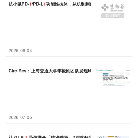
抗小鼠PD-
1
/PD-L
1
功能性抗体，从机制到体内实验设计
2026-08-04
Circ Res：上海交通大学李毅刚团队发现NUAK
1
-SYNE
1
-YAP
1
通
2026-07-05
让 GLP-
1
受体学会「精准选择」?深度解码偏向型 GLP-
1
RA 激