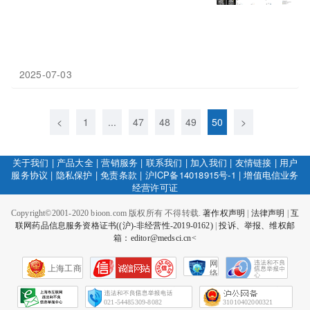
2025-07-03
<
1
...
47
48
49
50
>
关于我们
|
产品大全
|
营销服务
|
联系我们
|
加入我们
|
友情链接
|
用户
服务协议
|
隐私保护
|
免责条款
|
沪ICP备14018915号-1
|
增值电信业务
经营许可证
Copyright©2001-2020 bioon.com 版权所有 不得转载.
著作权声明
|
法律声明
|
互
联网药品信息服务资格证书((沪)-非经营性-2019-0162)
|
投诉、举报、维权邮
箱：editor@medsci.cn<
网
上海工商
络
社
会
征
021-54485309-8082
31010402000321