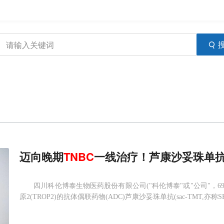
迈向晚期
TNBC
一线治疗！芦康沙妥珠单抗(s
四川科伦博泰生物医药股份有限公司("科伦博泰"或"公司"，69
原2(TROP2)的抗体偶联药物(ADC)芦康沙妥珠单抗(sac-TMT,亦称S