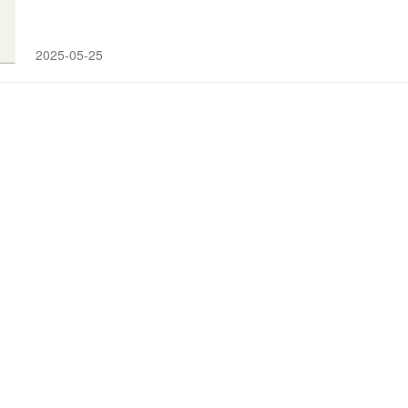
2025-05-25
三阴性乳腺癌(
TNBC
)新药！吉利德Trod
3期ASCENT研究的最终数据显示，与医生选择的单一药物化疗方案相
4.8个月 vs 1.7个月）和总生存期（OS：11.8个月 vs 6.9个月）
2022-06-10
高危早期三阴性乳腺癌(
TNBC
)免疫治疗！