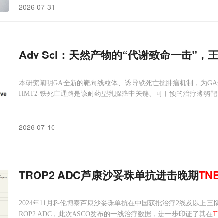
2026-07-31
Adv Sci：天然产物的“代谢致命一击”
本研究阐明GA全新的靶向线粒体、诱导铁死亡抗肿瘤机制，为GA
HMT2-铁死亡通路是该耐药型乳腺癌中关键、可干预的治疗薄弱靶
2026-07-10
TROP2 ADC芦康沙妥珠单抗进击晚期
TN
2024年11月科伦博泰芦康沙妥珠单抗在中国获批治疗2线及以上
ROP2 ADC，此次ASCO发布的一线治疗数据，进一步印证了其在
T