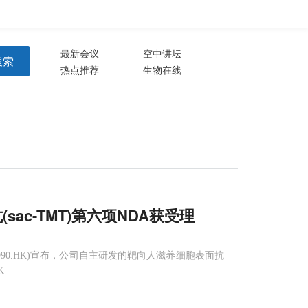
注册
登录
生物谷APP
最新会议
空中讲坛
搜索
热点推荐
生物在线
ac-TMT)第六项NDA获受理
90.HK)宣布，公司自主研发的靶向人滋养细胞表面抗
K