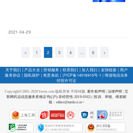
2021-04-29
<
1
2
3
4
...
6
>
关于我们
|
产品大全
|
营销服务
|
联系我们
|
加入我们
|
友情链接
|
用户
服务协议
|
隐私保护
|
免责条款
|
沪ICP备14018915号-1
|
增值电信业务
经营许可证
Copyright©2001-2020 bioon.com 版权所有 不得转载.
著作权声明
|
法律声明
|
互
联网药品信息服务资格证书((沪)-非经营性-2019-0162)
|
投诉、举报、维权邮
箱：editor@medsci.cn<
网
上海工商
络
社
会
征
021-54485309-8082
31010402000321