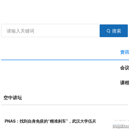
资讯
生物在线
品牌会议
行云公开课
登录
注册
生物谷APP
搜索
资
会
课
空中讲坛
PNAS：找到自身免疫的“精准刹车”，武汉大学伍兵团队发现CYP
1
B
1