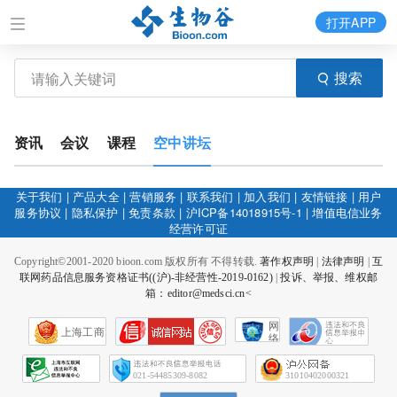
打开APP
搜索
资讯
会议
课程
空中讲坛
关于我们
|
产品大全
|
营销服务
|
联系我们
|
加入我们
|
友情链接
|
用户
服务协议
|
隐私保护
|
免责条款
|
沪ICP备14018915号-1
|
增值电信业务
经营许可证
Copyright©2001-2020 bioon.com 版权所有 不得转载.
著作权声明
|
法律声明
|
互
联网药品信息服务资格证书((沪)-非经营性-2019-0162)
|
投诉、举报、维权邮
箱：editor@medsci.cn<
网
上海工商
络
社
会
征
021-54485309-8082
31010402000321
信