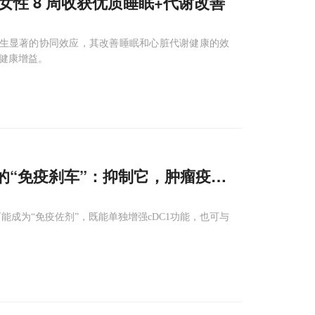
轻女性 8 周收获优质睡眠+代谢改善
产生显著的协同效应，其改善睡眠和心脏代谢健康的效
的健康增益。
“免疫刹车”：抑制它，肿瘤疫苗和PD-
1
疗法
能成为“免疫佐剂”，既能单独增强cDC1功能，也可与