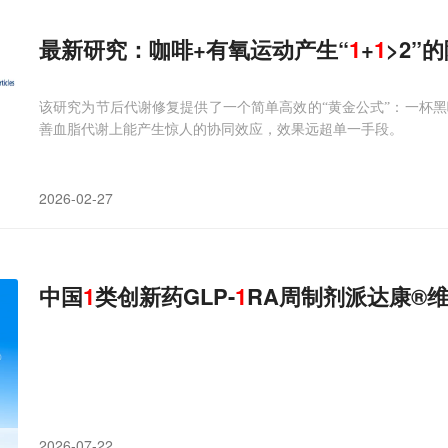
最新研究：咖啡+有氧运动产生“
1
+
1
>2”
该研究为节后代谢修复提供了一个简单高效的“黄金公式”：一杯黑
善血脂代谢上能产生惊人的协同效应，效果远超单一手段。
2026-02-27
中国
1
类创新药GLP-
1
RA周制剂派达康®
2026-07-22