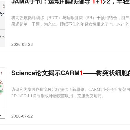
JAMA子刊：运动+睡眠指导
1
+
1
>2，年
将高强度循环训练（HICT）与睡眠健康（SH）干预相结合，能
果远超单一干预，为久坐、睡眠不佳的年轻女性带来了 “1+1>2” 
2026-03-23
Science论文揭示CARM
1
——树突状细胞的
该研究为增强癌症免疫治疗提供了新思路。CARM1小分子抑制剂可
PD-1/PD-L1抑制剂或肿瘤疫苗联用，克服免疫耐药。
2026-07-22