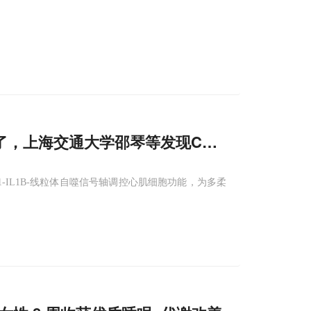
到了，上海交通大学邵琴等发现CX3CR
1
⁺巨噬细
P1-IL1B-线粒体自噬信号轴调控心肌细胞功能，为多柔