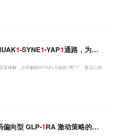
UAK
1
-SYNE
1
-YAP
1
通路，为心肌缺血再灌注
，促进其降解，从而解除对YAP1入核的“闸门”，激活心肌
向型 GLP-
1
RA 激动策略的分子机制