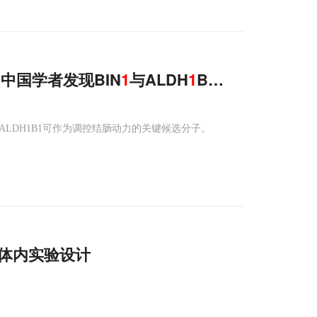
，中国学者发现BIN
1
与ALDH
1
B
1
缺失如何导致
ALDH1B1可作为调控结肠动力的关键候选分子。
体内实验设计