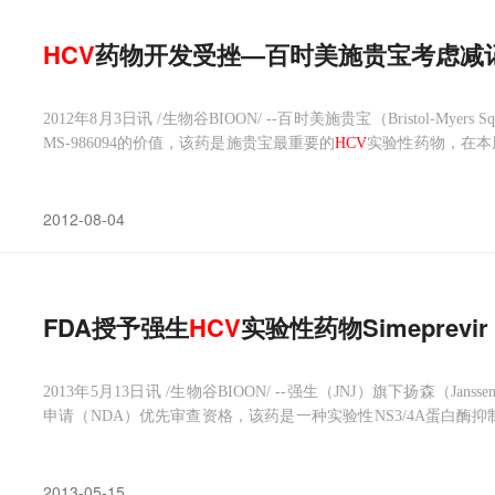
HCV
药物开发受挫—百时美施贵宝考虑减记BM
2012年8月3日讯 /生物谷BIOON/ --百时美施贵宝（Bristol-Myer
MS-986094的价值，该药是施贵宝最重要的
HCV
实验性药物，在本
贵宝周三宣布，因IIb期临床试验中一位患者出现了心脏衰竭，已暂停了
2012-08-04
FDA授予强生
HCV
实验性药物Simeprevi
2013年5月13日讯 /生物谷BIOON/ --强生（JNJ）旗下扬森（Janss
申请（NDA）优先审查资格，该药是一种实验性NS3/4A蛋白酶抑制
合用药，用于基因型-1慢性丙型肝炎成人患者代偿性肝脏疾病的治
2013-05-15