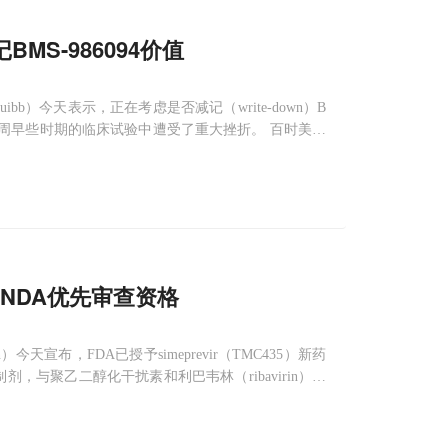
S-986094价值
s Squibb）今天表示，正在考虑是否减记（write-down）B
周早些时期的临床试验中遭受了重大挫折。 百时美施
BMS-986094的开发活动。
r NDA优先审查资格
en）今天宣布，FDA已授予simeprevir（TMC435）新药
剂，与聚乙二醇化干扰素和利巴韦林（ribavirin）联
疗。