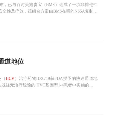
Co）今天宣布，已与百时美施贵宝（BMS）达成了一项非排他性
全性及疗效，该组合方案由BMS在研的NS5A复制复
K-5172组成，旨在治疗慢性丙型肝炎基因型1的感染。
速通道地位
炎（
HCV
）治疗药物IDX719获FDA授予的快速通道地
在既往无治疗经验的 HVC基因型1-4患者中实施的一项