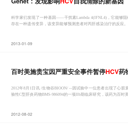
Genet：发现影响
HCV
自我清除的新基因
科学家们发现了一种基因——干扰素Lambda 4(IFNL4)，
存在一种遗传变异，该变异能够预测患者对丙肝感染治疗的反应。
CI)的调查人员获得，他们的合作者包括了美国国家卫生研究院（NI
Nature Genetics杂志上。
2013-01-09
百时美施贵宝因严重安全事件暂停
HCV
药物
2012年8月1日讯 /生物谷BIOON/ --因试验中一位患者出现了心脏衰竭，
验性C型肝炎药物BMS-986094的一项IIb期临床研究，该药为百时美
施贵宝在今天的一份声明中称，由于出现了一个严重的安全事件，公司已
调查。
2012-08-02