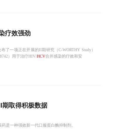
染疗效强劲
6日公布了一项正在开展的II期研究（C-WORTHY Study）
742）用于治疗HIV/
HCV
合并感染的疗效和安
III期取得积极数据
据，该药是一种强效新一代口服蛋白酶抑制剂。