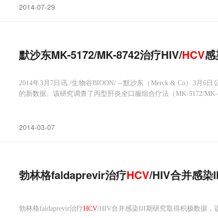
2014-07-29
默沙东MK-5172/MK-8742治疗HIV/
HCV
感
2014年3月7日讯 /生物谷BIOON/ --默沙东（Merck & Co）3月
的新数据。该研究调查了丙型肝炎全口服组合疗法（MK-5172/MK-8
2014-03-07
勃林格faldaprevir治疗
HCV
/HIV合并感染
勃林格faldaprevir治疗
HCV
/HIV合并感染III期研究取得积极数