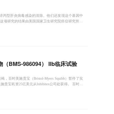
它能够阻碍丙型肝炎病毒感染的清除。他们还发现这个基因中
这项研究的结果由美国国家卫生研究院癌症研究所(N
H）和其他机构，研究结果被刊登在2013年1月6日的
（BMS-986094） IIb临床试验
百时美施贵宝（Bristol-Myers Squibb）暂停了实
施贵宝耗资25亿美元从Inhibitex公司处获得。 百时美
暂停了BMS-986094的IIb期临床试验，并等待