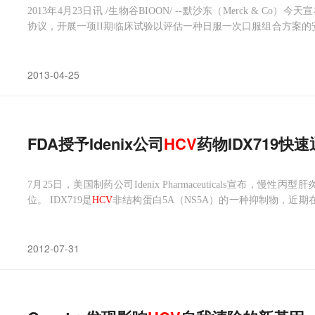
2013年4月23日讯 /生物谷BIOON/ --默沙东（Merck & 
协议，开展一项II期临床试验以评估一种日服一次口服组合方案的安
合体抑制剂daclatasvir和默沙东在研的NS3/4A蛋白酶抑制剂M
2013-04-25
FDA授予Idenix公司
HCV
药物IDX719快
7月25日，美国制药公司Idenix Pharmaceuticals宣布，慢性丙型肝
位。 IDX719是
HCV
非结构蛋白5A（NS5A）的一种抑制物，近期
概念验证型临床试验表明，该药具有泛基因型抗
HCV
活性。
2012-07-31