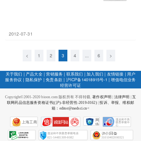
2012-07-31
<
1
2
3
4
...
6
>
关于我们
|
产品大全
|
营销服务
|
联系我们
|
加入我们
|
友情链接
|
用户
服务协议
|
隐私保护
|
免责条款
|
沪ICP备14018915号-1
|
增值电信业务
经营许可证
Copyright©2001-2020 bioon.com 版权所有 不得转载.
著作权声明
|
法律声明
|
互
联网药品信息服务资格证书((沪)-非经营性-2019-0162)
|
投诉、举报、维权邮
箱：editor@medsci.cn<
网
上海工商
络
社
会
征
021-54485309-8082
31010402000321