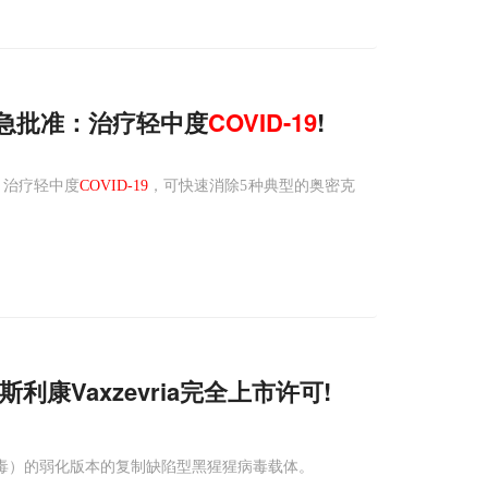
紧急批准：治疗轻中度
COVID-19
!
程，治疗轻中度
COVID-19
，可快速消除5种典型的奥密克
康Vaxzevria完全上市许可!
（腺病毒）的弱化版本的复制缺陷型黑猩猩病毒载体。