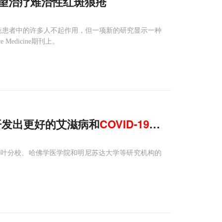
有望治疗难治性红斑狼疮
疮患者中的许多人不起作用，但一项新的研究显示一种
edicine期刊上。
望开发出更好的艾滋病和
COVID-19
疫苗
法叶分校、哈佛学医学院和明尼苏达大学等研究机构的