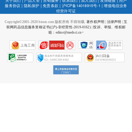
关于我们
|
产品大全
|
营销服务
|
联系我们
|
加入我们
|
友情链接
|
用户
服务协议
|
隐私保护
|
免责条款
|
沪ICP备14018915号-1
|
增值电信业务
经营许可证
Copyright©2001-2020 bioon.com 版权所有 不得转载.
著作权声明
|
法律声明
|
互
联网药品信息服务资格证书((沪)-非经营性-2019-0162)
|
投诉、举报、维权邮
箱：editor@medsci.cn<
网
上海工商
络
社
会
征
021-54485309-8082
31010402000321
信
网