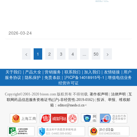
2026-03-24
<
1
2
3
4
...
50
>
关于我们
|
产品大全
|
营销服务
|
联系我们
|
加入我们
|
友情链接
|
用户
服务协议
|
隐私保护
|
免责条款
|
沪ICP备14018915号-1
|
增值电信业务
经营许可证
Copyright©2001-2020 bioon.com 版权所有 不得转载.
著作权声明
|
法律声明
|
互
联网药品信息服务资格证书((沪)-非经营性-2019-0162)
|
投诉、举报、维权邮
箱：editor@medsci.cn<
网
上海工商
络
社
会
征
021-54485309-8082
31010402000321