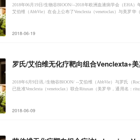
2018年06月19日/生物谷BIOON/--2018年欧洲血液病学会（E
艾伯维（AbbVie）在会上公布了Venclexta（venetoclax）与美罗
（VenR）治疗复发性或难治性慢性淋巴细胞白血病（R/R
CLL
）的
2018-06-19
罗氏/艾伯维无化疗靶向组合Venclexta
2018年6月9日讯 /生物谷BIOON/ --艾伯维（AbbVie）与罗
已批准Venclexta（venetoclax）联合Rituxan（美罗华，通用
突变且既往已接受至少一种疗法治疗的慢性淋巴细胞白血病（
CL
准，Vencl
2018-06-09