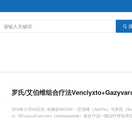
罗氏/艾伯维组合疗法Venclyxto+Gazy
2018年11月04日讯 /生物谷BIOON/ --艾伯维（AbbVie）与罗氏（Roche
x）与Gazyva/Gazyvaro（obinutuzumab）组合疗法一线治
LL
14获得了积极结果。值得一提的是，双方开发的另一种组合方案vene