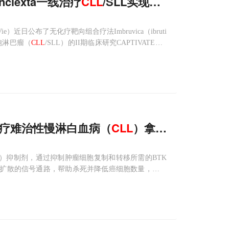
clexta一线治疗
CLL
/SLL实现高度缓解
ie）近日公布了无化疗靶向组合疗法Imbruvica（ibruti
小细胞淋巴瘤（
CLL
/SLL）的II期临床研究CAPTIVATE（P
例由国际慢性淋巴细胞白血病工作组（IWC
to治疗难治性慢淋白血病（
CLL
）拿下美欧2大市场
酶（BTK）抑制剂，通过抑制肿瘤细胞复制和转移所需的BTK
增殖和扩散的信号通路，帮助杀死并降低癌细胞数量，延缓