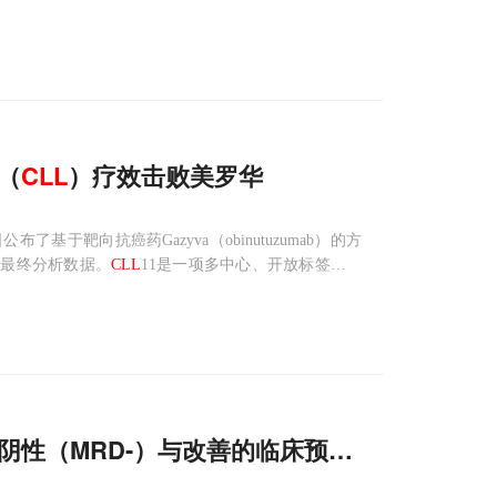
既往至少接受过一种治疗的套细胞淋巴瘤患者的治疗。
“优先审
（
CLL
）疗效击败美罗华
公布了基于靶向抗癌药Gazyva（obinutuzumab）的方
的最终分析数据。
CLL
11是一项多中心、开放标签、随
患者，旨在评估Gazyva与苯丁酸氮芥（chlorambucil）
阴性（MRD-）与改善的临床预结果具有相关