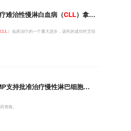
to治疗难治性慢淋白血病（
CLL
）拿下美欧2大市场
CLL
）临床治疗的一个重大进步，该药的成功对艾伯
CHMP支持批准治疗慢性淋巴细胞白血病（
CLL
）
儿药资格。