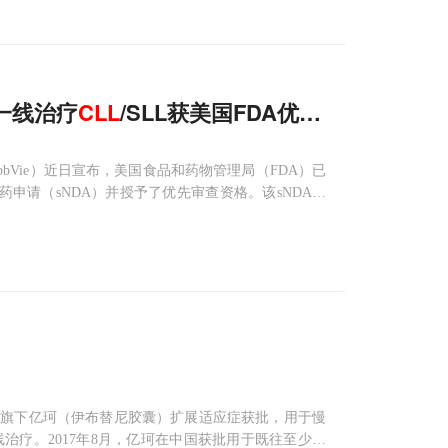
a一线治疗
CLL
/SLL获美国FDA优先审查
维（AbbVie）近日宣布，美国食品和药物管理局（FDA）已
补充新药申请（sNDA）并授予了优先审查资格。该sNDA寻
ab，奥妥珠单抗）用于既往未接受治疗的（初治）慢性淋巴细胞白
，旗下亿珂（伊布替尼胶囊）扩展适应症获批，用于慢
线治疗。2017年8月，亿珂在中国获批用于既往至少接