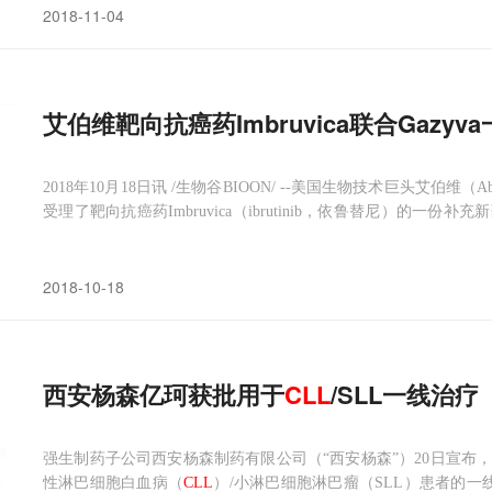
2018-11-04
艾伯维靶向抗癌药Imbruvica联合Gazyv
2018年10月18日讯 /生物谷BIOON/ --美国生物技术巨头艾伯
受理了靶向抗癌药Imbruvica（ibrutinib，依鲁替尼）的一份
求批准Imbruvica联合罗氏抗癌药Gazyva（obinutuzum
血病或
2018-10-18
西安杨森亿珂获批用于
CLL
/SLL一线治疗
强生制药子公司西安杨森制药有限公司（“西安杨森”）20日宣布
性淋巴细胞白血病（
CLL
）/小淋巴细胞淋巴瘤（SLL）患者的一