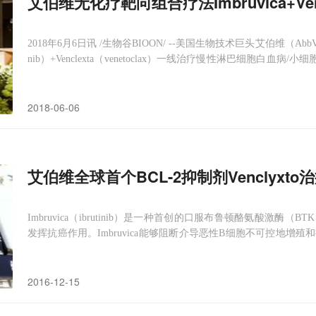
艾伯维无化疗靶向组合疗法Imbruvica+Ven
2018年6月6日讯 /生物谷BIOON/ --美国生物技术巨头艾伯维（AbbV
nib）+Venclexta（venetoclax）一线治疗慢性淋巴细胞白血病/
YCY-1142）的积极数据。该研究是一项多中心研究，入组了164
2018-06-06
艾伯维全球首个BCL-2抑制剂Venclyx
Imbruvica（ibrutinib）是一种首创的口服布鲁顿酪氨酸激
发挥抗癌作用。Imbruvica能够阻断介导恶性B细胞不可控地
癌症的恶化。
2016-12-15