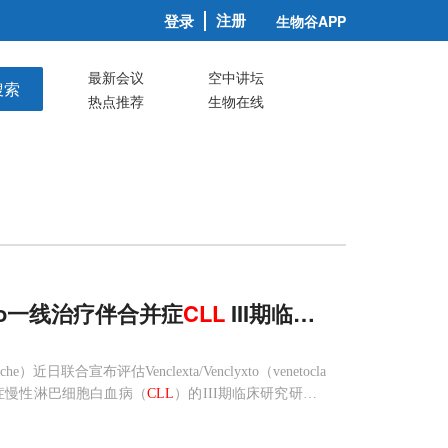
注册
登录
生物谷APP
最新会议
空中讲坛
搜索
热点推荐
生物在线
varo一线治疗伴合并症
CLL
III期临床获得成功
）近日联合宣布评估Venclexta/Venclyxto（venetocla
疗伴合并症慢性淋巴细胞白血病（
CLL
）的III期临床研究研究
C
toclax+美罗华已