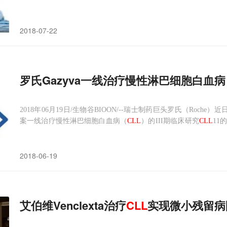
受过一种治疗的慢性淋巴细胞白血病/小淋巴细胞淋巴瘤患者以及
CLL
/SLL一线治疗适应症的申请获得了国家药品监督管理局授予的
2018-07-22
罗氏Gazyva一线治疗慢性淋巴细胞白血病
2018年06月19日/生物谷BIOON/--瑞士制药巨头罗氏（Roche）近日
案一线治疗慢性淋巴细胞白血病（
CLL
）的III期临床研究
CLL
11
机、3组研究，入组了近800例既往未接受治疗且伴有合并症的
CLL
组合方案
2018-06-19
艾伯维Venclexta治疗
CLL
实现微小残留病