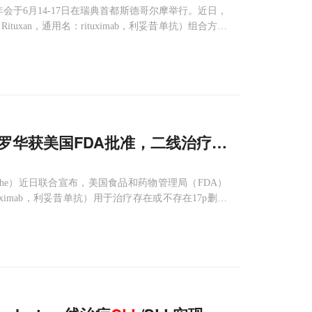
HA）年会于6月14-17日在瑞典首都斯德哥尔摩举行。近日，
华（Rituxan，通用名：rituximab，利妥昔单抗）组合方案
关键性III期临床研究MURANO的新分析数据。
+美罗华获美国FDA批准，二线治疗
CLL
和SLL
氏（Roche）近日联合宣布，美国食品和药物管理局（FDA）
名：rituximab，利妥昔单抗）用于治疗存在或不存在17p删除
L
）或小淋巴细胞淋巴瘤（SLL）患者。随着此次批