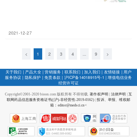
2021-12-27
<
1
2
3
4
...
9
>
关于我们
|
产品大全
|
营销服务
|
联系我们
|
加入我们
|
友情链接
|
用户
服务协议
|
隐私保护
|
免责条款
|
沪ICP备14018915号-1
|
增值电信业务
经营许可证
Copyright©2001-2020 bioon.com 版权所有 不得转载.
著作权声明
|
法律声明
|
互
联网药品信息服务资格证书((沪)-非经营性-2019-0162)
|
投诉、举报、维权邮
箱：editor@medsci.cn<
网
上海工商
络
社
会
征
021-54485309-8082
31010402000321