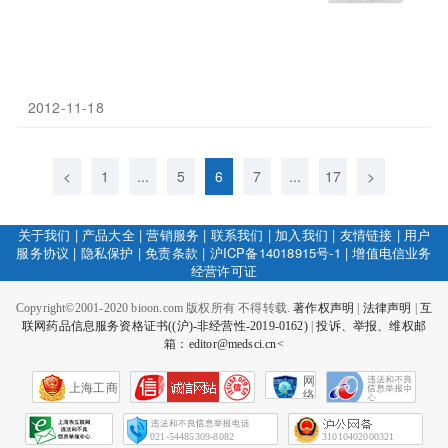
2012-11-18
<
1
...
5
6
7
...
17
>
关于我们
|
产品大全
|
营销服务
|
联系我们
|
加入我们
|
友情链接
|
用户
服务协议
|
隐私保护
|
免责条款
|
沪ICP备14018915号-1
|
增值电信业务
经营许可证
Copyright©2001-2020 bioon.com 版权所有 不得转载.
著作权声明
|
法律声明
|
互
联网药品信息服务资格证书((沪)-非经营性-2019-0162)
|
投诉、举报、维权邮
箱：editor@medsci.cn<
网
上海工商
络
社
会
征
021-54485309-8082
31010402000321