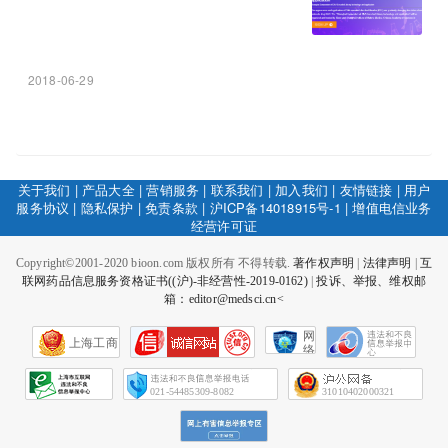
2018-06-29
关于我们
|
产品大全
|
营销服务
|
联系我们
|
加入我们
|
友情链接
|
用户
服务协议
|
隐私保护
|
免责条款
|
沪ICP备14018915号-1
|
增值电信业务
经营许可证
Copyright©2001-2020 bioon.com 版权所有 不得转载.
著作权声明
|
法律声明
|
互
联网药品信息服务资格证书((沪)-非经营性-2019-0162)
|
投诉、举报、维权邮
箱：editor@medsci.cn<
网
上海工商
络
社
会
征
021-54485309-8082
31010402000321
信
网