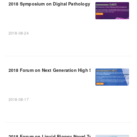
2018 Symposium on Digital Pathology and Clinical
APP
lica
2018-08-24
2018 Forum on Next Generation High Sensitivity Testing T
2018-08-17
2018 Forum on Liquid Biopsy Novel Technology and Clinic