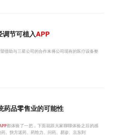
经调节可植入
APP
希望借助与三星公司的合作来将公司现有的医疗设备整
传统药品零售业的可能性
APP
都体验了一把，下面就跟大家聊聊体验之后的感
快药、快方送药、药给力、问药、易诊、京东到