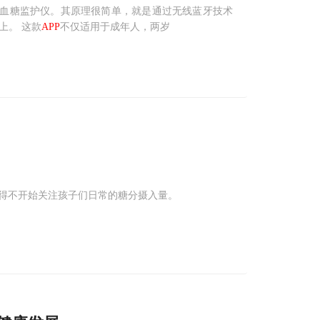
全天候携带的血糖监护仪。其原理很简单，就是通过无线蓝牙技术
上。 这款
APP
不仅适用于成年人，两岁
不得不开始关注孩子们日常的糖分摄入量。