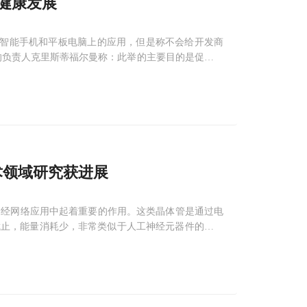
健康发展
智能手机和平板电脑上的应用，但是称不会给开发商
的负责人克里斯蒂福尔曼称：此举的主要目的是促进医
技术领域研究获进展
造神经网络应用中起着重要的作用。这类晶体管是通过电
截止，能量消耗少，非常类似于人工神经元器件的工作
的CMOS工艺制作神经元晶体管，不符合低成本应用
。