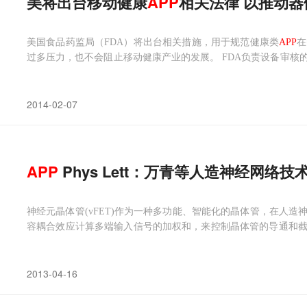
美将出台移动健康
APP
相关法律 以推动器
美国食品药监局（FDA）将出台相关措施，用于规范健康类
APP
在
过多压力，也不会阻止移动健康产业的发展。 FDA负责设备审核
疗创新技术的发展，同时确保公共信息安全。
2014-02-07
APP
Phys Lett：万青等人造神经网络
神经元晶体管(vFET)作为一种多功能、智能化的晶体管，在人
容耦合效应计算多端输入信号的加权和，来控制晶体管的导通和
模式。这类器件是在传统硅基电路的基础上发展起来的，采用复杂
的要求，并在新一代柔性、透明电子学领域的应用面临了一定困难
2013-04-16