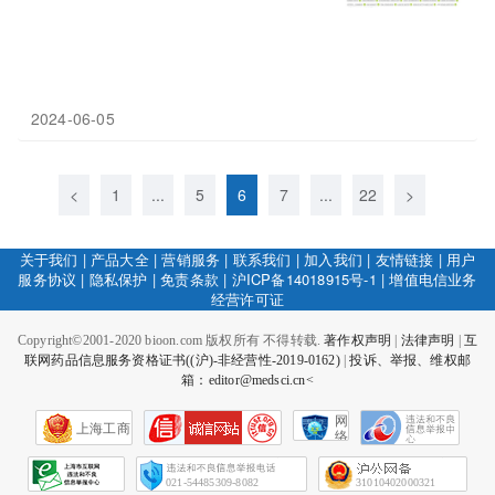
2024-06-05
<
1
...
5
6
7
...
22
>
关于我们
|
产品大全
|
营销服务
|
联系我们
|
加入我们
|
友情链接
|
用户
服务协议
|
隐私保护
|
免责条款
|
沪ICP备14018915号-1
|
增值电信业务
经营许可证
Copyright©2001-2020 bioon.com 版权所有 不得转载.
著作权声明
|
法律声明
|
互
联网药品信息服务资格证书((沪)-非经营性-2019-0162)
|
投诉、举报、维权邮
箱：editor@medsci.cn<
网
上海工商
络
社
会
征
021-54485309-8082
31010402000321