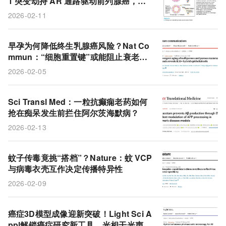
1 突变劫持 AR 通路驱动前列腺癌，精
左乙拉西坦
APP
阿尔茨海默病
神经元
准治疗新靶点揭秘
2026-02-11
免疫治疗
早孕为何降低终生乳腺癌风险？Nat Co
mmun：“细胞重置键”或能阻止衰老混
乱
2026-02-05
Sci Transl Med：一粒抗癫痫老药如何
抢在痴呆发生前拦住阿尔茨海默病？
2026-02-13
蚊子传毒竟挑“搭档”？Nature：蚊 VCP
与病毒衣壳互作决定传播特异性
2026-02-09
癌症3D模型成像迎新突破！Light Sci A
ppl解锁癌症研究新工具，光相干光声显