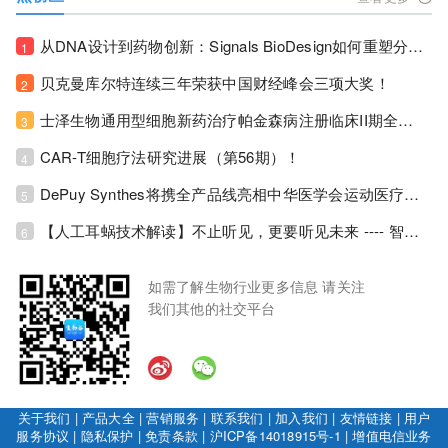
从DNA设计到药物创新：Signals BioDesign如何重塑分子生物学研发生态！
1
贝克曼库尔特连续三年荣获中国财经峰会三项大奖！
2
士泽生物通用型细胞新药治疗帕金森病注册临床II期全部入组完成！
3
CAR-T细胞疗法研究进展（第56期）！
4
DePuy Synthes将携全产品线亮相中华医学会运动医疗分会大会，加码布局中国运动医学创新赛道！
5
【人工耳蜗技术解读】不止听见，更要听见未来 ---- 智能耳蜗，开启人工耳蜗技术新纪元！
6
如需了解生物行业更多信息 请关注
我们其他的社交平台
关于我们
|
产品大全
|
营销服务
|
联系我们
|
加入我们
|
友情链接
|
用户
服务协议
|
隐私保护
|
免责条款
|
沪ICP备14018915号-1
|
增值电信业务