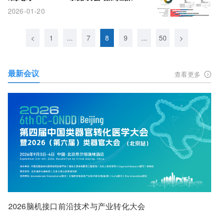
糖尿病风险！
2026-01-20
<
1
...
7
8
9
...
50
>
最新会议
查看更多
2026脑机接口前沿技术与产业转化大会