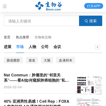
打开APP
搜索
首页
热点推荐
生物标志物
进展
市场
人物
公司
会议
肠道菌群
衰老
大脑
血液样本
遗传多样性
冷肿瘤
疾病风险
PFAS
Nat Commun：肿瘤里的“邻里关
妊娠糖尿病
胰岛素抵抗
风险
药物靶点
系”——看AI如何窥探肺癌细胞的“私生
活”并预测免疫治疗成败？
2026-02-04
临床试验
小鼠
乳腺癌
代谢偏好
肿瘤微环境
非小细胞肺癌
IL-33
管腔细胞
40% 亚洲男性易感！Cell Rep：FOXA