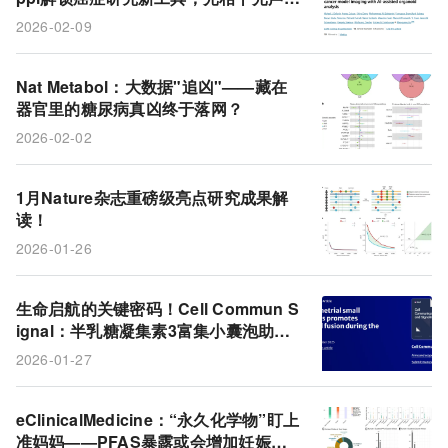
微镜结合AI实现精准分析
2026-02-09
Nat Metabol：大数据"追凶"——藏在
器官里的糖尿病真凶终于落网？
2026-02-02
1月Nature杂志重磅级亮点研究成果解
读！
2026-01-26
生命启航的关键密码！Cell Commun S
ignal：半乳糖凝集素3富集小囊泡助推
胚胎着床
2026-01-27
eClinicalMedicine：“永久化学物”盯上
准妈妈——PFAS暴露或会增加妊娠期