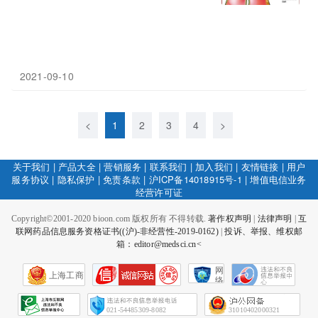
2021-09-10
<
1
2
3
4
>
关于我们
|
产品大全
|
营销服务
|
联系我们
|
加入我们
|
友情链接
|
用户
服务协议
|
隐私保护
|
免责条款
|
沪ICP备14018915号-1
|
增值电信业务
经营许可证
Copyright©2001-2020 bioon.com 版权所有 不得转载.
著作权声明
|
法律声明
|
互
联网药品信息服务资格证书((沪)-非经营性-2019-0162)
|
投诉、举报、维权邮
箱：editor@medsci.cn<
网
上海工商
络
社
会
征
021-54485309-8082
31010402000321