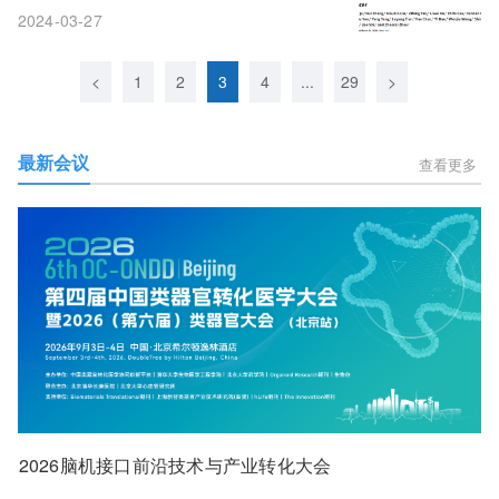
乳酸转移酶在胃癌中促进YAP信号传导
2024-03-27
<
1
2
3
4
...
29
>
最新会议
查看更多
2026脑机接口前沿技术与产业转化大会