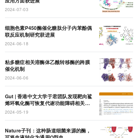
应用方面获进展
2024-07-03
细胞色素P450酶催化糖肽分子内苯酚偶
联反应机制研究获进展
2024-06-18
粘多糖症相关溶酶体乙酰转移酶的跨膜
催化机制
2024-06-06
Gut | 香港中文大学于君团队发现靶向鲨
烯环氧化酶可恢复代谢功能障碍相关脂
肪性肝炎诱导肝细胞癌的抗PD-1疗效
2024-05-19
Nature子刊：这种肠道细菌来源的酶，
可将血液转化为通用O型血