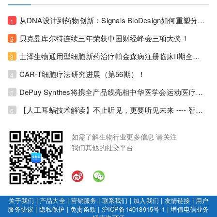
从DNA设计到药物创新：Signals BioDesign如何重塑分子生物学研发生态！
1
贝克曼库尔特连续三年荣获中国财经峰会三项大奖！
2
士泽生物通用型细胞新药治疗帕金森病注册临床II期全部入组完成！
3
CAR-T细胞疗法研究进展（第56期）！
4
DePuy Synthes将携全产品线亮相中华医学会运动医疗分会大会，加码布局中国运动医学创新赛道！
5
【人工耳蜗技术解读】不止听见，更要听见未来 ---- 智能耳蜗，开启人工耳蜗技术新纪元！
6
如需了解生物行业更多信息 请关注
我们其他的社交平台
关于我们
|
产品大全
|
营销服务
|
联系我们
|
加入我们
|
友情链接
|
用户
服务协议
|
隐私保护
|
免责条款
|
沪ICP备14018915号-1
|
增值电信业务