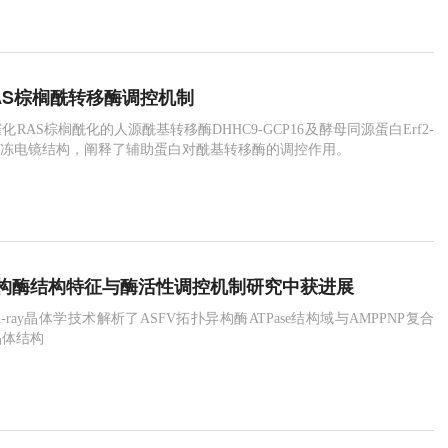
AS棕榈酰转移酶调控机制
RAS棕榈酰化的人源酰基转移酶DHHC9-GCP16及酵母同源蛋白Erf2-
的冷冻电镜结构，阐释了辅助蛋白对酰基转移酶的调控作用。
构酶结构特征与酶活性调控机制研究中获进展
ray晶体学技术解析了ASFV拓扑异构酶ATPase结构域与AMPPNP复合
晶体结构