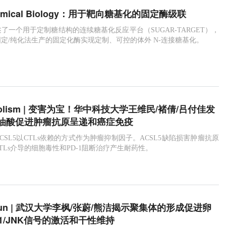
Chemical Biology：用于靶向糖基化的固定酶级联
了一个用于定制糖结构的连续糖基化反应平台（SUGAR-TARGET），
定/纯化法生产的固定化酶实现定制、可控的体外 N-连接糖基化。
tabolism | 变害为宝！华中科技大学王维民/褚倩/吕付佳发
反油酸促进肿瘤抗原呈递和癌症免疫
CSL5以CTLs依赖的方式作为肿瘤抑制因子。ACSL5缺陷损害肿瘤抗原
TLs介导的细胞毒性和PD-1阻断治疗产生耐药性。
mmun | 武汉大学李枫/张蔚/熊洁揭示聚集体的形成促进卵
1/JNK信号的激活和干性维持