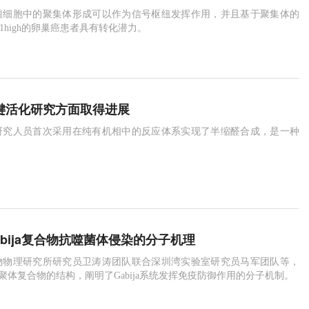
瘤细胞中的聚集体形成可以作为信号枢纽发挥作用，并且基于聚集体的
1high的卵巢癌患者具有转化潜力。
H键活化研究方面取得进展
研究人员首次采用在纯有机相中的反应体系实现了半缩醛合成，是一种
。
bija复合物抗噬菌体侵染的分子机理
物物理研究所研究员卫涛涛团队联合深圳湾实验室研究员马军团队等，
a八聚体复合物的结构，阐明了Gabija系统发挥免疫防御作用的分子机制。