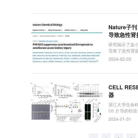
Natur
导致急性肾
研究揭示了血小
导致了急性肾损
步铁死亡以改
2024-02-03
CELL RE
器
浙江大学生命科
OS 介导的铝信
后续步骤。
2024-01-31