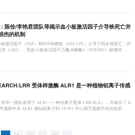
e子刊：陈佺/李艳君团队等揭示血小板激活因子介导铁死亡并
损伤的机制
板激活因子（PAF）和PAF样磷脂（PAF-LPL）介导了同步铁死亡，并
伤（AKI），而血小板激活因子乙酰水解酶2（PAFAH2）能够抑制同
善急性肾损伤。
SEARCH:LRR 受体样激酶 ALR1 是一种植物铝离子传感
学学一团队发现了 ALR1（一种铝离子受体 LRR-RLK），并揭示了 R
号通路中从 ALR1 感知铝离子到 STOP1 中心调节器赋予铝抗性的所有