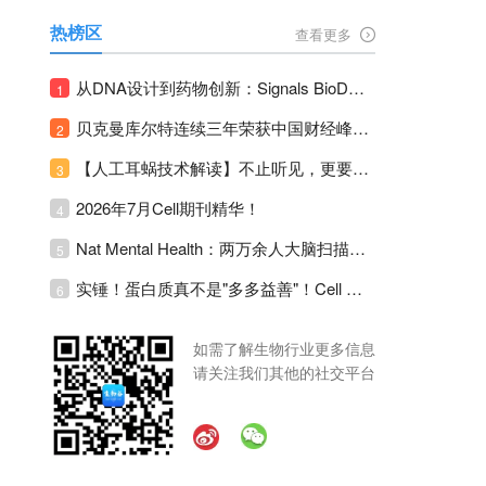
热榜区
查看更多
从DNA设计到药物创新：Signals BioDesign如何重塑分子生物学研发生态！
1
贝克曼库尔特连续三年荣获中国财经峰会三项大奖！
2
【人工耳蜗技术解读】不止听见，更要听见未来 ---- 智能耳蜗，开启人工耳蜗技术新纪元！
3
2026年7月Cell期刊精华！
4
Nat Mental Health：两万余人大脑扫描刷新抑郁脑科学认知！抑郁不只是情绪病，视觉、运动脑区同步受损！
5
实锤！蛋白质真不是"多多益善"！Cell Press Blue：适度限蛋白，反而拉长健康寿命！
6
如需了解生物行业更多信息
请关注我们其他的社交平台