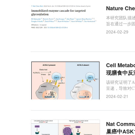
Nature 
本研究团队描述
旨在通过一步固
2024-02-29
Cell Me
现​膳食中
该研究证明了A
呈递，导致对C
2024-02-21
Nat Co
巢癌中ASK