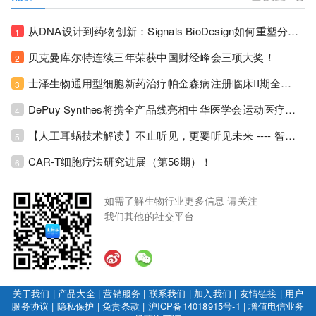
从DNA设计到药物创新：Signals BioDesign如何重塑分子生物学研发生态！
1
贝克曼库尔特连续三年荣获中国财经峰会三项大奖！
2
士泽生物通用型细胞新药治疗帕金森病注册临床II期全部入组完成！
3
DePuy Synthes将携全产品线亮相中华医学会运动医疗分会大会，加码布局中国运动医学创新赛道！
4
【人工耳蜗技术解读】不止听见，更要听见未来 ---- 智能耳蜗，开启人工耳蜗技术新纪元！
5
CAR-T细胞疗法研究进展（第56期）！
6
如需了解生物行业更多信息 请关注
我们其他的社交平台
关于我们
|
产品大全
|
营销服务
|
联系我们
|
加入我们
|
友情链接
|
用户
服务协议
|
隐私保护
|
免责条款
|
沪ICP备14018915号-1
|
增值电信业务