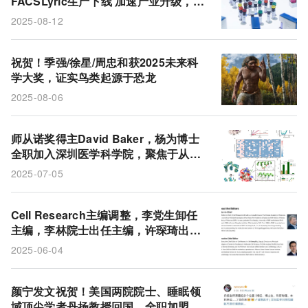
FACSLyric生产下线 加速产业升级，驱
动流式细胞术自动化、标准化、智能化
2025-08-12
祝贺！季强/徐星/周忠和获2025未来科
学大奖，证实鸟类起源于恐龙
2025-08-06
师从诺奖得主David Baker，杨为博士
全职加入深圳医学科学院，聚焦于从头
设计蛋白质药物
2025-07-05
Cell Research主编调整，李党生卸任
主编，李林院士出任主编，许琛琦出任
执行主编
2025-06-04
颜宁发文祝贺！美国两院院士、睡眠领
域顶尖学者丹扬教授回国，全职加盟深