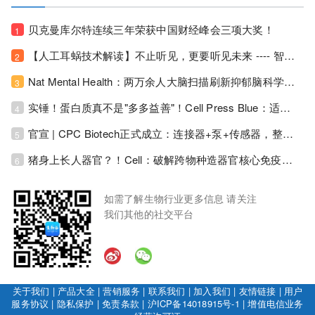
贝克曼库尔特连续三年荣获中国财经峰会三项大奖！
1
【人工耳蜗技术解读】不止听见，更要听见未来 ---- 智能耳蜗，开启人工耳蜗技术新纪元！
2
Nat Mental Health：两万余人大脑扫描刷新抑郁脑科学认知！抑郁不只是情绪病，视觉、运动脑区同步受损！
3
实锤！蛋白质真不是"多多益善"！Cell Press Blue：适度限蛋白，反而拉长健康寿命！
4
官宣 | CPC Biotech正式成立：连接器+泵+传感器，整合生物制药流体管理解决方案！
5
猪身上长人器官？！Cell：破解跨物种造器官核心免疫关卡！全新异种吞噬机制打通人体器官培育赛道！
6
如需了解生物行业更多信息 请关注
我们其他的社交平台
关于我们
|
产品大全
|
营销服务
|
联系我们
|
加入我们
|
友情链接
|
用户
服务协议
|
隐私保护
|
免责条款
|
沪ICP备14018915号-1
|
增值电信业务