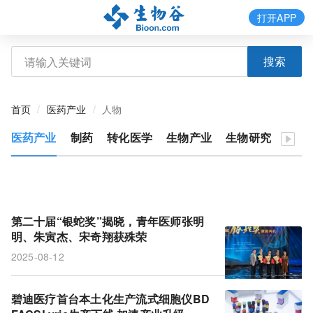
打开APP
搜索
首页
医药产业
人物
医药产业
制药
转化医学
生物产业
生物研究
医疗
第二十届“银蛇奖”揭晓，青年医师张明
明、朱寅杰、宋奇翔获殊荣
2025-08-12
碧迪医疗首台本土化生产流式细胞仪BD