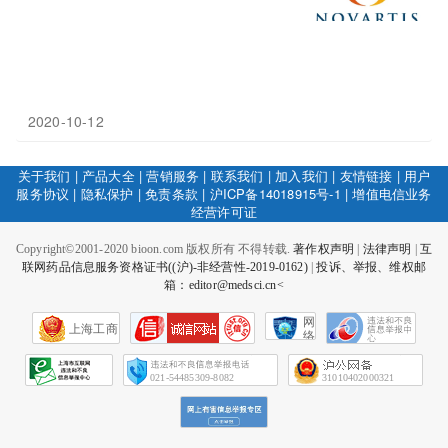
2020-10-12
关于我们
|
产品大全
|
营销服务
|
联系我们
|
加入我们
|
友情链接
|
用户
服务协议
|
隐私保护
|
免责条款
|
沪ICP备14018915号-1
|
增值电信业务
经营许可证
Copyright©2001-2020 bioon.com 版权所有 不得转载.
著作权声明
|
法律声明
|
互
联网药品信息服务资格证书((沪)-非经营性-2019-0162)
|
投诉、举报、维权邮
箱：editor@medsci.cn<
网
上海工商
络
社
会
征
021-54485309-8082
31010402000321
信
网