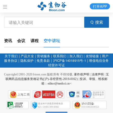
打开APP
搜索
资讯
会议
课程
空中讲坛
关于我们
|
产品大全
|
营销服务
|
联系我们
|
加入我们
|
友情链接
|
用户
服务协议
|
隐私保护
|
免责条款
|
沪ICP备14018915号-1
|
增值电信业务
经营许可证
Copyright©2001-2020 bioon.com 版权所有 不得转载.
著作权声明
|
法律声明
|
互
联网药品信息服务资格证书((沪)-非经营性-2019-0162)
|
投诉、举报、维权邮
箱：editor@medsci.cn<
网
上海工商
络
社
会
征
021-54485309-8082
31010402000321
信