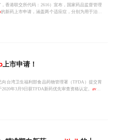
业”，香港联交所代码：2616）宣布，国家药品监督管理
b
的新药上市申请，涵盖两个适应症，分别为用于治疗
GFRA D842V突变）的不可手术切除或转移性G
b
上市申请！
）近日宣布已向台湾卫生福利部食品药物管理署（TFDA）提交胃
2020年3月9日获TFDA新药优先审查资格认定。
avapr
8号外显子（包括PD