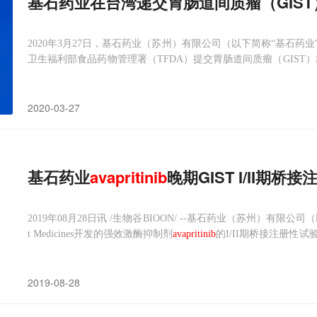
基石药业在台湾递交胃肠道间质瘤（GIS
2020年3月27日，基石药业（苏州）有限公司（以下简称“基石药
卫生福利部食品药物管理署（TFDA）提交胃肠道间质瘤（GIST
20年3月9日获TFDA新药优先审查资格认定。该药物将用于治疗携带
2020-03-27
基石药业
avapritinib
晚期GIST I/II
2019年08月28日讯 /生物谷BIOON/ --基石药业（苏州）有限公
t Medicines开发的强效激酶抑制剂
avapritinib
的I/II期桥接注册
研究，包括I期剂量递增和II期剂量扩展试验，目的是评估
avapritin
者中
2019-08-28