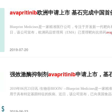
avapritinib
欧洲申请上市 基石完成中国首
Blueprint Medicines是一家精准医疗公司，专注于开发
日，该公司宣布，欧洲药品管理局（EMA）已受理靶向抗癌药
avap
具体为：（1）携带PDGFRA基因18号外显子突变的GIST患者，
GIST患者的预后很差，目前没有有
2019-07-20
强效激酶抑制剂
avapritinib
申请上市，基
2019年06月23日讯 /生物谷BIOON/ --Blueprint Medi
用于具有特定基因特征的疾病。近日，该公司宣布，已向美国食品
新药申请（NDA）。该药是一种强效、高选择性KIT和PDGFRA
携带P
2019-06-23