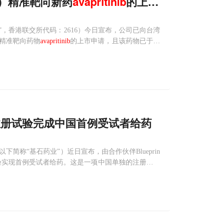
T）精准靶向新药
avapritinib
的上市申请，用于治
业”，香港联交所代码：2616）今日宣布，公司已向台湾
）精准靶向药物
avapritinib
的上市申请，且该药物已于20
血小板衍生生长因子受体α（PDGFRA）外显子18
期桥接注册试验完成中国首例受试者给药
司（以下简称“基石药业”）近日宣布，由合作伙伴Blueprin
性试验实现首例受试者给药。这是一项中国单独的注册桥接
ib
在不可手术切除或转移性胃肠道间质瘤（GIST）患