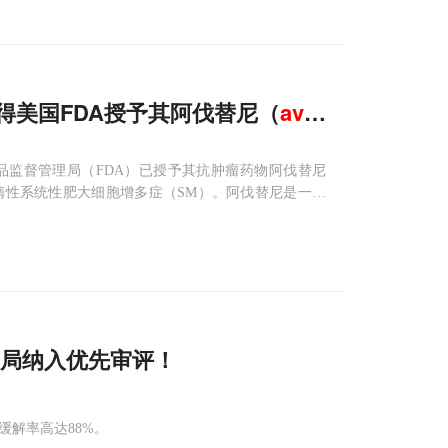
nes获得美国FDA授予其阿伐替尼（
avapritinib
）突
国食品药品监督管理局（FDA）已授予其抗肿瘤药物阿伐替尼
惰性系统性肥大细胞增多症（SM）。阿伐替尼是一款
DGFRA抑制剂。2018年
监局纳入优先审评！
总缓解率高达88%。