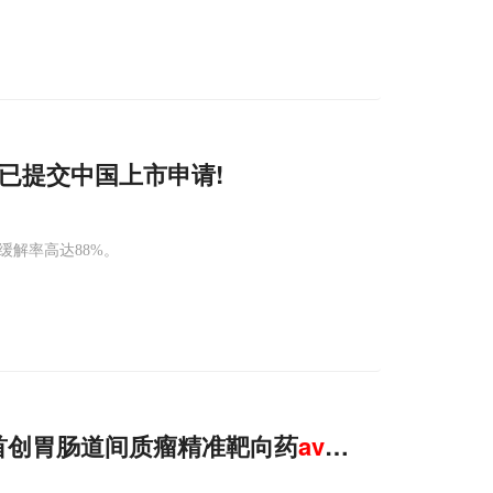
已提交中国上市申请!
总缓解率高达88%。
首创胃肠道间质瘤精准靶向药
avapritinib
的两个