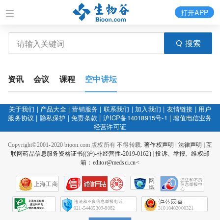
打开APP
搜索
资讯
会议
课程
空中讲坛
关于我们
|
产品大全
|
营销服务
|
联系我们
|
加入我们
|
友情链接
|
用户
服务协议
|
隐私保护
|
免责条款
|
沪ICP备14018915号-1
|
增值电信业务
经营许可证
Copyright©2001-2020 bioon.com 版权所有 不得转载.
著作权声明
|
法律声明
|
互
联网药品信息服务资格证书((沪)-非经营性-2019-0162)
|
投诉、举报、维权邮
箱：editor@medsci.cn<
网
上海工商
络
社
会
征
021-54485309-8082
31010402000321
信