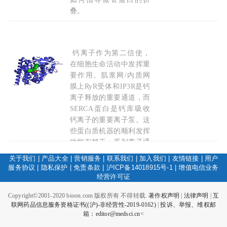
叠。
2022-12-26
钙离子作为第二信使，
新型阳离子通道
TRiC
研究取得进展
在细胞生命活动中发挥重
要作用。肌浆网/内质网
膜上RyR受体和IP3R是钙
离子释放的重要通道，而
SERCA蛋白是钙库吸收
钙离子的重要离子泵。这
些蛋白质机器的顺利发挥
功能有赖于一系列离子通
道的共同参与和协同完
关于我们
|
产品大全
|
营销服务
|
联系我们
|
加入我们
|
友情链接
|
用户
成。新型离子通道
TRiC
服务协议
|
隐私保护
|
免责条款
|
沪ICP备14018915号-1
|
增值电信业务
在钙离子释放过程中提供
经营许可证
反向离子电流，帮助钙离
Copyright©2001-2020 bioon.com 版权所有 不得转载.
著作权声明
|
法律声明
|
互
子顺利转运。中国科学院
联网药品信息服务资格证书((沪)-非经营性-2019-0162)
|
投诉、举报、维权邮
遗传与发育生物学研究所
箱：editor@medsci.cn<
陈宇航研究组开展了生物