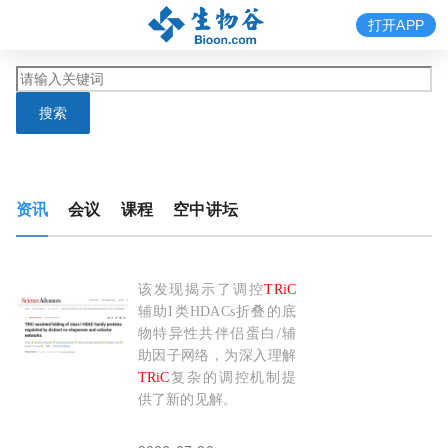
打开APP
搜索
资讯
会议
课程
空中讲坛
该发现揭示了调控
TRiC
Sci Adv：丛尧团队揭示
TRiC
辅助 I 类HDAC
辅助I类HDACs折叠的底
物特异性共伴侣蛋白/辅
助因子网络，为深入理解
TRiC
复杂的调控机制提
供了新的见解。