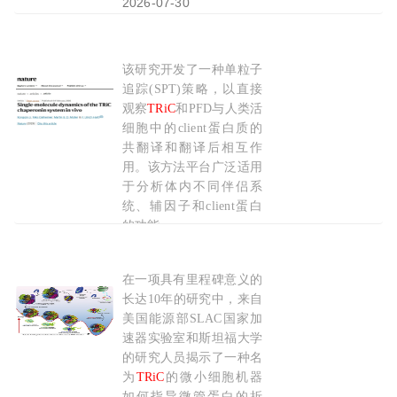
2026-07-30
该研究开发了一种单粒子
Nature：解码细胞内“折叠工厂”的流水线——
追踪(SPT)策略，以直接
观察
TRiC
和PFD与人类活
细胞中的client蛋白质的
共翻译和翻译后相互作
用。该方法平台广泛适用
于分析体内不同伴侣系
统、辅因子和client蛋白
的功能
2026-02-22
在一项具有里程碑意义的
揭示人类伴侣蛋白
TRiC
指导微管蛋白折叠机制
长达10年的研究中，来自
美国能源部SLAC国家加
速器实验室和斯坦福大学
的研究人员揭示了一种名
为
TRiC
的微小细胞机器
如何指导微管蛋白的折