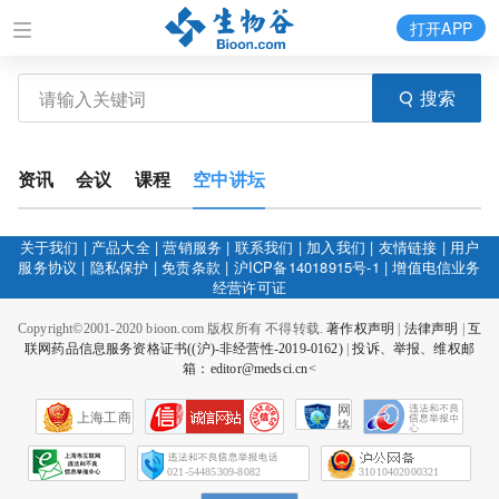
打开APP
搜索
资讯
会议
课程
空中讲坛
关于我们
|
产品大全
|
营销服务
|
联系我们
|
加入我们
|
友情链接
|
用户
服务协议
|
隐私保护
|
免责条款
|
沪ICP备14018915号-1
|
增值电信业务
经营许可证
Copyright©2001-2020 bioon.com 版权所有 不得转载.
著作权声明
|
法律声明
|
互
联网药品信息服务资格证书((沪)-非经营性-2019-0162)
|
投诉、举报、维权邮
箱：editor@medsci.cn<
网
上海工商
络
社
会
征
021-54485309-8082
31010402000321
信