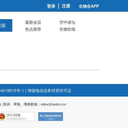
注册
登录
生物谷APP
最新会议
空中讲坛
搜索
热点推荐
生物在线
4018915号-1
|
增值电信业务经营许可证
)
|
投诉、举报、维权邮箱：editor@medsci.cn<
31010402000321