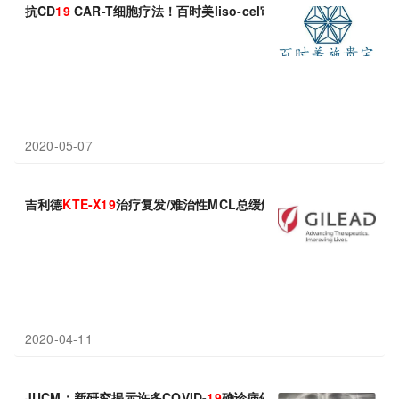
抗CD
19
CAR-T细胞疗法！百时美liso-cel审查遭美国FDA延长3
2020-05-07
吉利德
KTE-X
19
治疗复发/难治性MCL总缓解率达93%！
2020-04-11
JUCM：新研究揭示许多COVID-
19
确诊病例具有正常的胸部
X
光片