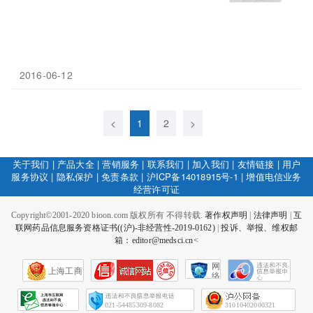
2016-06-12
<
1
2
>
关于我们
|
产品大全
|
营销服务
|
联系我们
|
加入我们
|
友情链接
|
用户
服务协议
|
隐私保护
|
免责条款
|
沪ICP备14018915号-1
|
增值电信业务
经营许可证
Copyright©2001-2020 bioon.com 版权所有 不得转载.
著作权声明
|
法律声明
|
互
联网药品信息服务资格证书((沪)-非经营性-2019-0162)
|
投诉、举报、维权邮
箱：editor@medsci.cn<
网
上海工商
络
社
会
征
021-54485309-8082
31010402000321