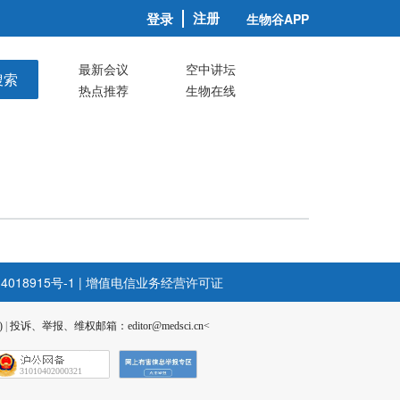
注册
登录
生物谷APP
最新会议
空中讲坛
搜索
热点推荐
生物在线
4018915号-1
|
增值电信业务经营许可证
)
|
投诉、举报、维权邮箱：editor@medsci.cn<
31010402000321