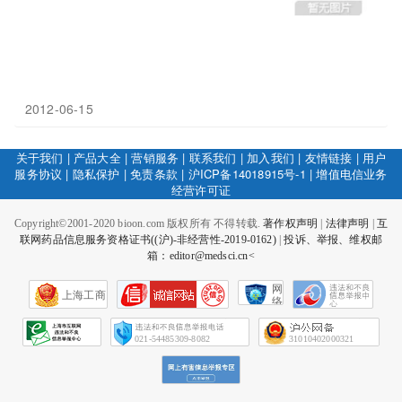
2012-06-15
关于我们
|
产品大全
|
营销服务
|
联系我们
|
加入我们
|
友情链接
|
用户
服务协议
|
隐私保护
|
免责条款
|
沪ICP备14018915号-1
|
增值电信业务
经营许可证
Copyright©2001-2020 bioon.com 版权所有 不得转载.
著作权声明
|
法律声明
|
互
联网药品信息服务资格证书((沪)-非经营性-2019-0162)
|
投诉、举报、维权邮
箱：editor@medsci.cn<
网
上海工商
络
社
会
征
021-54485309-8082
31010402000321
信
网