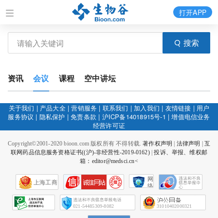
打开APP
搜索
资讯
会议
课程
空中讲坛
关于我们
|
产品大全
|
营销服务
|
联系我们
|
加入我们
|
友情链接
|
用户
服务协议
|
隐私保护
|
免责条款
|
沪ICP备14018915号-1
|
增值电信业务
经营许可证
Copyright©2001-2020 bioon.com 版权所有 不得转载.
著作权声明
|
法律声明
|
互
联网药品信息服务资格证书((沪)-非经营性-2019-0162)
|
投诉、举报、维权邮
箱：editor@medsci.cn<
网
上海工商
络
社
会
征
021-54485309-8082
31010402000321
信