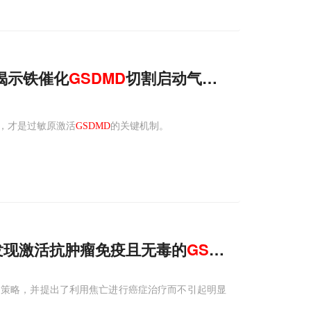
作揭示铁催化
GSDMD
切割启动气道炎症的新机制
，才是过敏原激活
GSDMD
的关键机制。
队发现激活抗肿瘤免疫且无毒的
GSDMD
小分子激
的策略，并提出了利用焦亡进行癌症治疗而不引起明显