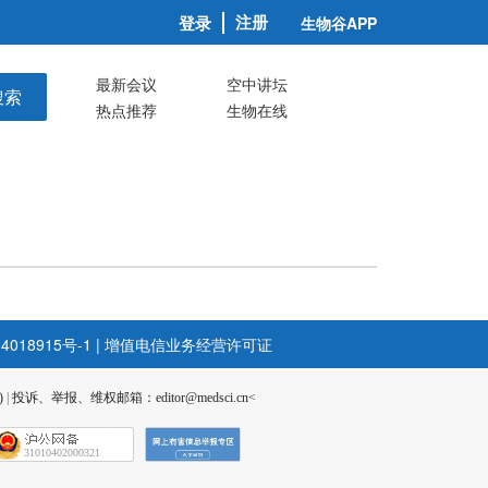
注册
登录
生物谷APP
最新会议
空中讲坛
搜索
热点推荐
生物在线
4018915号-1
|
增值电信业务经营许可证
)
|
投诉、举报、维权邮箱：editor@medsci.cn<
31010402000321