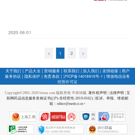
2020-06-01
<
1
2
>
关于我们
|
产品大全
|
营销服务
|
联系我们
|
加入我们
|
友情链接
|
用户
服务协议
|
隐私保护
|
免责条款
|
沪ICP备14018915号-1
|
增值电信业务
经营许可证
Copyright©2001-2020 bioon.com 版权所有 不得转载.
著作权声明
|
法律声明
|
互
联网药品信息服务资格证书((沪)-非经营性-2019-0162)
|
投诉、举报、维权邮
箱：editor@medsci.cn<
网
上海工商
络
社
会
征
021-54485309-8082
31010402000321