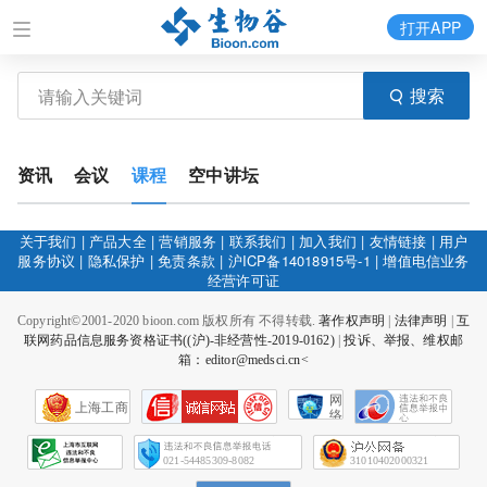
打开APP
搜索
资讯
会议
课程
空中讲坛
关于我们
|
产品大全
|
营销服务
|
联系我们
|
加入我们
|
友情链接
|
用户
服务协议
|
隐私保护
|
免责条款
|
沪ICP备14018915号-1
|
增值电信业务
经营许可证
Copyright©2001-2020 bioon.com 版权所有 不得转载.
著作权声明
|
法律声明
|
互
联网药品信息服务资格证书((沪)-非经营性-2019-0162)
|
投诉、举报、维权邮
箱：editor@medsci.cn<
网
上海工商
络
社
会
征
021-54485309-8082
31010402000321
信