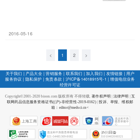
2016-05-16
<
1
2
>
关于我们
|
产品大全
|
营销服务
|
联系我们
|
加入我们
|
友情链接
|
用户
服务协议
|
隐私保护
|
免责条款
|
沪ICP备14018915号-1
|
增值电信业务
经营许可证
Copyright©2001-2020 bioon.com 版权所有 不得转载.
著作权声明
|
法律声明
|
互
联网药品信息服务资格证书((沪)-非经营性-2019-0162)
|
投诉、举报、维权邮
箱：editor@medsci.cn<
网
上海工商
络
社
会
征
021-54485309-8082
31010402000321