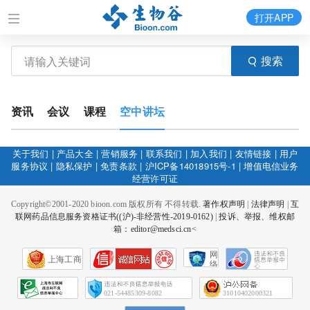
打开APP
搜索
资讯
会议
课程
空中讲坛
关于我们
|
产品大全
|
营销服务
|
联系我们
|
加入我们
|
友情链接
|
用户
服务协议
|
隐私保护
|
免责条款
|
沪ICP备14018915号-1
|
增值电信业务
经营许可证
Copyright©2001-2020 bioon.com 版权所有 不得转载.
著作权声明
|
法律声明
|
互
联网药品信息服务资格证书((沪)-非经营性-2019-0162)
|
投诉、举报、维权邮
箱：editor@medsci.cn<
网
上海工商
络
社
会
征
021-54485309-8082
31010402000321
信