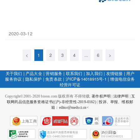
2020-03-12
<
1
2
3
4
...
6
>
关于我们
|
产品大全
|
营销服务
|
联系我们
|
加入我们
|
友情链接
|
用户
服务协议
|
隐私保护
|
免责条款
|
沪ICP备14018915号-1
|
增值电信业务
经营许可证
Copyright©2001-2020 bioon.com 版权所有 不得转载.
著作权声明
|
法律声明
|
互
联网药品信息服务资格证书((沪)-非经营性-2019-0162)
|
投诉、举报、维权邮
箱：editor@medsci.cn<
网
上海工商
络
社
会
征
021-54485309-8082
31010402000321