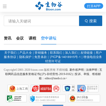
打开APP
搜索
资讯
会议
课程
空中讲坛
关于我们
|
产品大全
|
营销服务
|
联系我们
|
加入我们
|
友情链接
|
用户
服务协议
|
隐私保护
|
免责条款
|
沪ICP备14018915号-1
|
增值电信业务
经营许可证
Copyright©2001-2020 bioon.com 版权所有 不得转载.
著作权声明
|
法律声明
|
互
联网药品信息服务资格证书((沪)-非经营性-2019-0162)
|
投诉、举报、维权邮
箱：editor@medsci.cn<
网
上海工商
络
社
会
征
021-54485309-8082
31010402000321
信