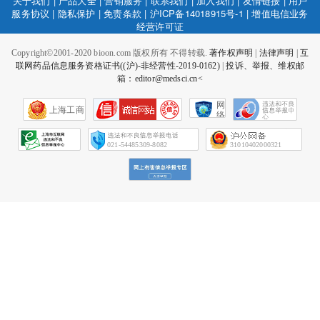
关于我们
|
产品大全
|
营销服务
|
联系我们
|
加入我们
|
友情链接
|
用户
服务协议
|
隐私保护
|
免责条款
|
沪ICP备14018915号-1
|
增值电信业务
经营许可证
Copyright©2001-2020 bioon.com 版权所有 不得转载.
著作权声明
|
法律声明
|
互
联网药品信息服务资格证书((沪)-非经营性-2019-0162)
|
投诉、举报、维权邮
箱：editor@medsci.cn<
网
上海工商
络
社
会
征
021-54485309-8082
31010402000321
信
网