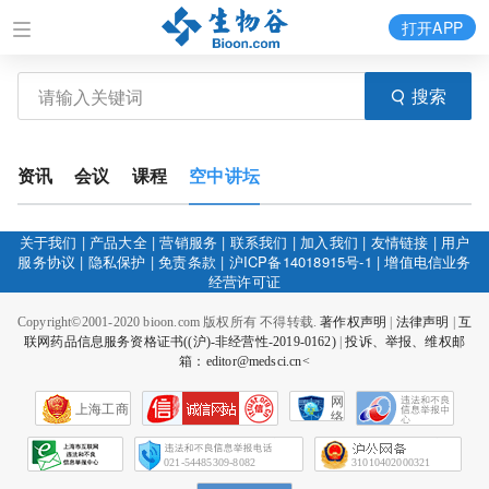
打开APP
搜索
资讯
会议
课程
空中讲坛
关于我们
|
产品大全
|
营销服务
|
联系我们
|
加入我们
|
友情链接
|
用户
服务协议
|
隐私保护
|
免责条款
|
沪ICP备14018915号-1
|
增值电信业务
经营许可证
Copyright©2001-2020 bioon.com 版权所有 不得转载.
著作权声明
|
法律声明
|
互
联网药品信息服务资格证书((沪)-非经营性-2019-0162)
|
投诉、举报、维权邮
箱：editor@medsci.cn<
网
上海工商
络
社
会
征
021-54485309-8082
31010402000321
信