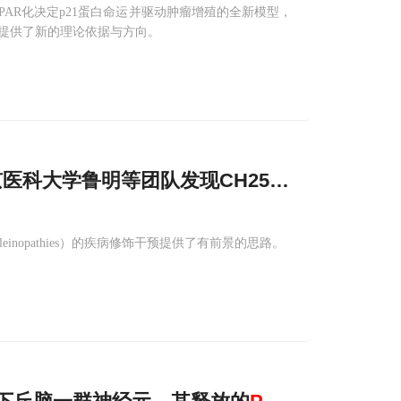
AR化决定p21蛋白命运并驱动肿瘤增殖的全新模型，
提供了新的理论依据与方向。
京医科大学鲁明等团队发现CH25H“抢占”
p
62
inopathies）的疾病修饰干预提供了有前景的思路。