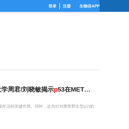
登录
注册
生物谷APP
大学周君/刘晓敏揭示
p
53在METTL5缺失时倒
肿瘤存活的关键作用。同时，这为针对携带野生型p53的