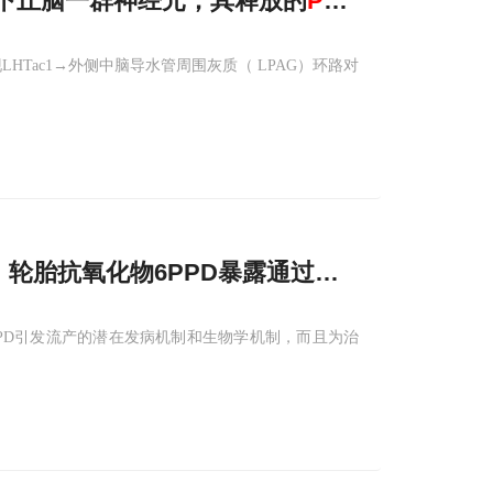
下丘脑一群神经元，其释放的
P
物质或是关键
HTac1→外侧中脑导水管周围灰质（ LPAG）环路对
合作，轮胎抗氧化物6PPD暴露通过抑制BAZ1B介
PPD引发流产的潜在发病机制和生物学机制，而且为治