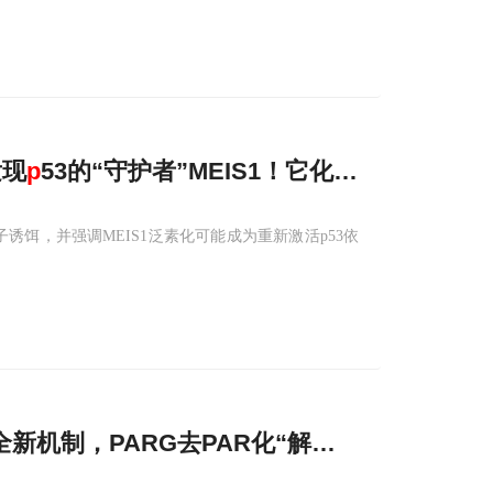
发现
p
53的“守护者”MEIS1！它化身分子诱饵
子诱饵，并强调MEIS1泛素化可能成为重新激活p53依
新机制，PARG去PAR化“解锁”
p
21降解开