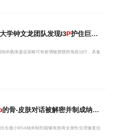
山大学钟文龙团队发现I3
P
护住巨噬细胞帮CD8⁺
明纳米载体递送策略可有效增敏膀胱癌免疫治疗，具备
p
的骨-皮肤对话被解密并制成纳米药
仿生微小RNA纳米制剂能够有效将全身性生理修复信