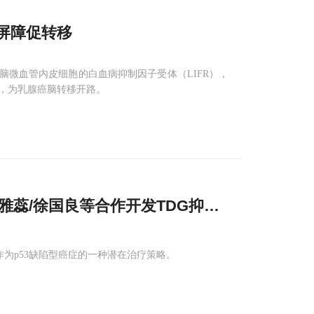
屏障促转移
瞄准脑微血管内皮细胞的白血病抑制因子受体（LIFR），
，为乳腺癌脑转移开路。
雅蕊/徐国良等合作开发TDG抑制剂C-271选
作为p53缺陷型癌症的一种潜在治疗策略。