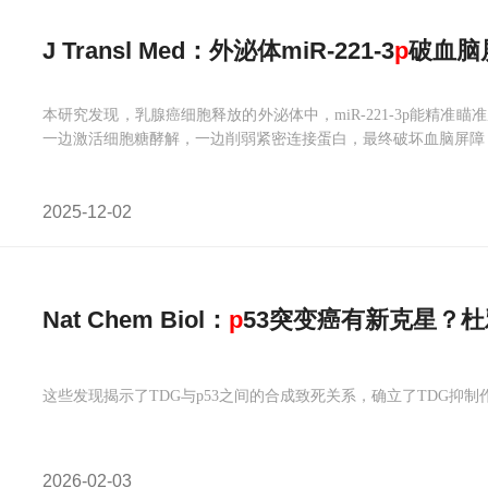
J Transl Med：外泌体miR-221-3
p
破血脑
本研究发现，乳腺癌细胞释放的外泌体中，miR-221-3p能精准
一边激活细胞糖酵解，一边削弱紧密连接蛋白，最终破坏血脑屏障
2025-12-02
Nat Chem Biol：
p
53突变癌有新克星？杜
这些发现揭示了TDG与p53之间的合成致死关系，确立了TDG抑制
2026-02-03